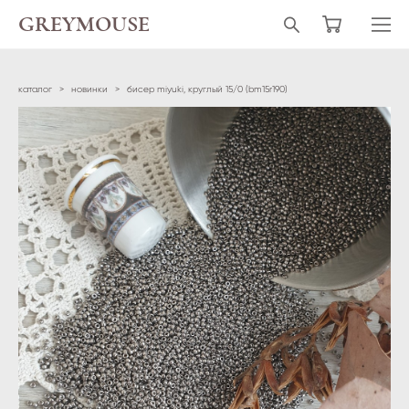
GREYMOUSE
каталог
>
новинки
>
бисер miyuki, круглый 15/0 (bm15r190)