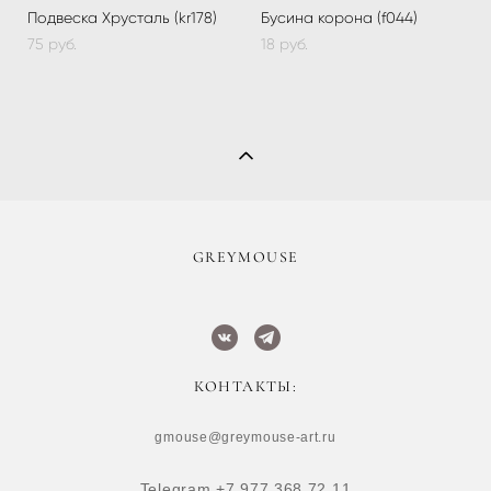
Подвеска Хрусталь (kr178)
Бусина корона (f044)
75 pуб.
18 pуб.
​GREYMOUSE
КОНТАКТЫ:
gmouse@greymouse-art.ru
Telegram +7 977 368 72 11