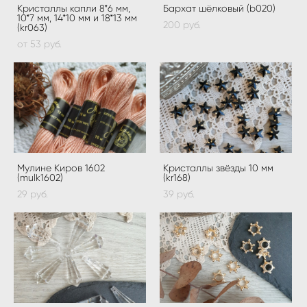
Кристаллы капли 8*6 мм,
Бархат шёлковый (b020)
10*7 мм, 14*10 мм и 18*13 мм
200 pуб.
(kr063)
от 53 pуб.
Мулине Киров 1602
Кристаллы звёзды 10 мм
(mulk1602)
(kr168)
29 pуб.
39 pуб.