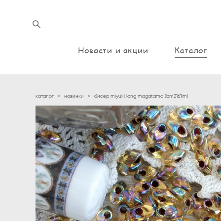
Новости и акции
Каталог
каталог
>
новинки
>
бисер miyuki long magatama (bm2161lm)