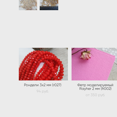
Рондели 3х2 мм (r027)
Фетр моделируемый
Rayher 2 мм (fr002)
94 pуб.
от 350 pуб.