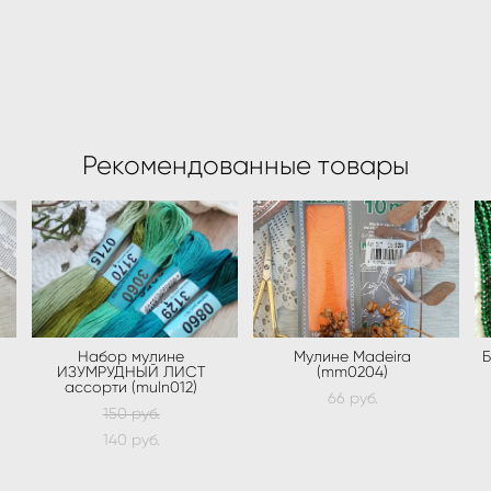
Рекомендованные товары
Набор мулине
Мулине Madeira
Б
ИЗУМРУДНЫЙ ЛИСТ
(mm0204)
ассорти (muln012)
66 pуб.
150 pуб.
140 pуб.