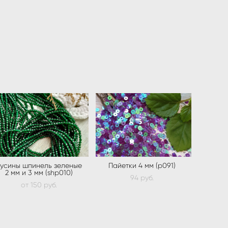
усины шпинель зеленые
Пайетки 4 мм (p091)
2 мм и 3 мм (shp010)
94 pуб.
от 150 pуб.