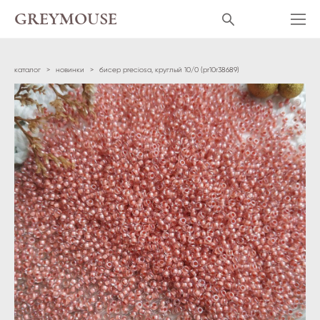
GREYMOUSE
каталог
>
новинки
>
бисер preciosa, круглый 10/0 (pr10r38689)