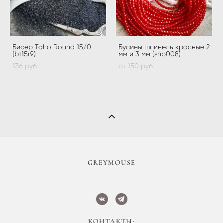
Бисер Toho Round 15/0
Бусины шпинель красные 2
(bt15r9)
мм и 3 мм (shp008)
136 pуб.
от 150 pуб.
​GREYMOUSE
КОНТАКТЫ: