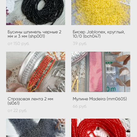
Бусины шпинель черные 2
Бисер Jablonex, круглый,
мм и 3 мм (shp001)
10/0 (bch047)
от 150 pуб.
39 pуб.
Стразовая лента 2 мм
Мулине Madeira (mm0605)
(sl061)
66 pуб.
от 22 pуб.