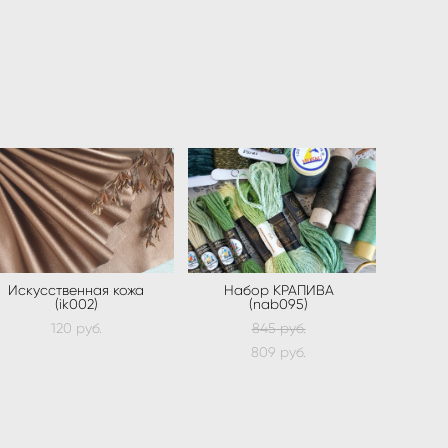
Искусственная кожа
Набор КРАПИВА
(ik002)
(nab095)
120 pуб.
845 pуб.
809 pуб.