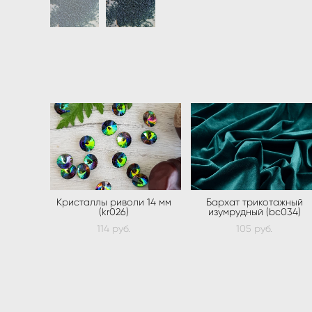
Кристаллы риволи 14 мм
Бархат трикотажный
(kr026)
изумрудный (bc034)
114 pуб.
105 pуб.