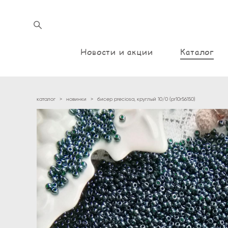
Новости и акции
Каталог
каталог
>
новинки
>
бисер preciosa, круглый 10/0 (pr10r56150)