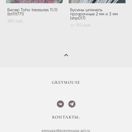
Бисер Toho treasures 11/0
Бусины шпинель
(bt11t771)
прозрачные 2 мм и 3 мм
(shp017)
289 pуб.
от 150 pуб.
​GREYMOUSE
КОНТАКТЫ:
gmouse@greymouse-art.ru