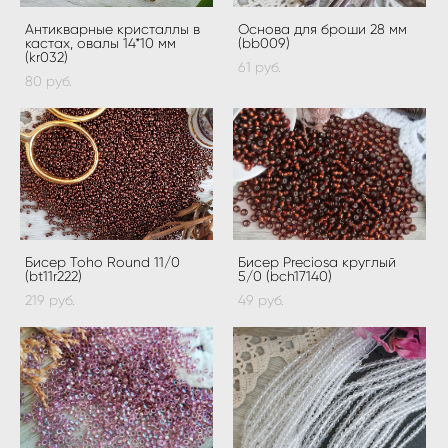
Антикварные кристаллы в
Основа для броши 28 мм
кастах, овалы 14*10 мм
(bb009)
(kr032)
61 pуб.
80 pуб.
Бисер Toho Round 11/0
Бисер Preciosa круглый
(bt11r222)
5/0 (bch17140)
219 pуб.
49 pуб.