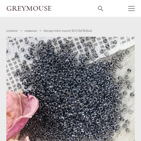
GREYMOUSE
каталог
>
новинки
>
бисер toho round 15/0 (bt15r344)