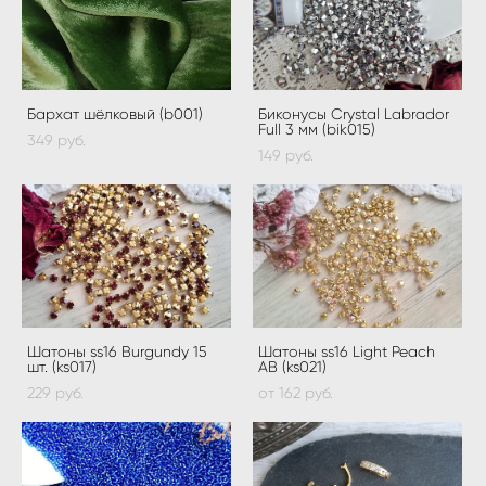
Бархат шёлковый (b001)
Биконусы Crystal Labrador
Full 3 мм (bik015)
349 pуб.
149 pуб.
Шатоны ss16 Burgundy 15
Шатоны ss16 Light Peach
шт. (ks017)
AB (ks021)
229 pуб.
от 162 pуб.