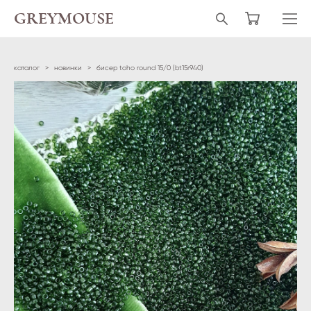
GREYMOUSE
каталог
>
новинки
>
бисер toho round 15/0 (bt15r940)