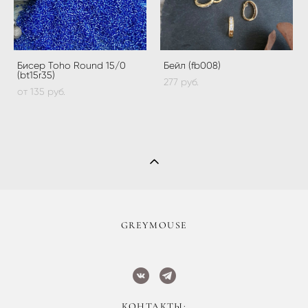
Бисер Toho Round 15/0
Бейл (fb008)
(bt15r35)
277 pуб.
от 135 pуб.
​GREYMOUSE
КОНТАКТЫ: