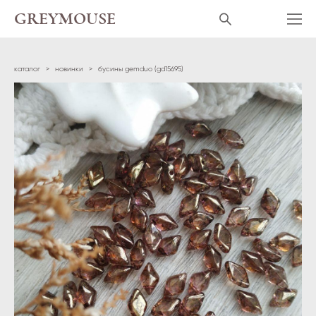
GREYMOUSE
каталог
>
новинки
>
бусины gemduo (gd15695)