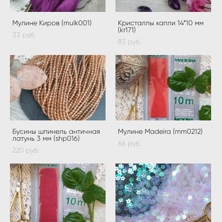
Мулине Киров (mulk001)
Кристаллы капли 14*10 мм
(kr171)
33 pуб.
83 pуб.
Бусины шпинель античная
Мулине Madeira (mm0212)
латунь 3 мм (shp016)
66 pуб.
220 pуб.