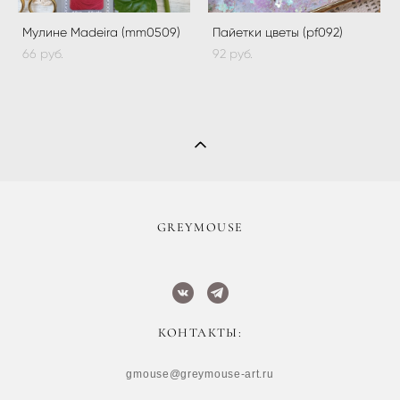
Мулине Madeira (mm0509)
Пайетки цветы (pf092)
66 pуб.
92 pуб.
​GREYMOUSE
КОНТАКТЫ:
gmouse@greymouse-art.ru