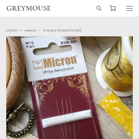
GREYMOUSE
каталог
>
новинки
>
иглы для бисера (ksm601)