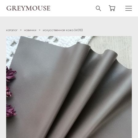
GREYMOUSE
каталог
>
новинки
>
искусственная кожа (ik010)