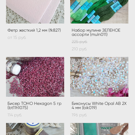
Фетр жесткий 1,2 мм (fk827)
Набор мулине ЗЕЛЕНОЕ
ассорти (muln011)
от 15 pуб.
225 pуб.
210 pуб.
Бисер TOHO Hexagon 5 гр
Биконусы White Opal АВ 2X
(bt11h1075)
4 мм (bik019)
114 pуб.
196 pуб.