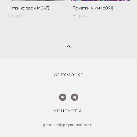
Нитки капрон (n047)
Пайетки 4 мм (p091)
114 pуб.
94 pуб.
​GREYMOUSE
КОНТАКТЫ:
gmouse@greymouse-art.ru