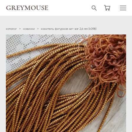
GREYMOUSE
каталог
>
новинки
>
канитель фигурная зиг-заг 2,6 мм (k098)