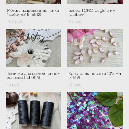
Металлизированные нитки
Бисер ТOHO, bugle 3 мм
"Бабочка" (nm012)
(bt3b344)
789 pуб.
112 pуб.
Тычинки для цветов темно-
Кристаллы наветты 10*5 мм
зеленые (tch004)
(kr169)
15 pуб.
51 pуб.