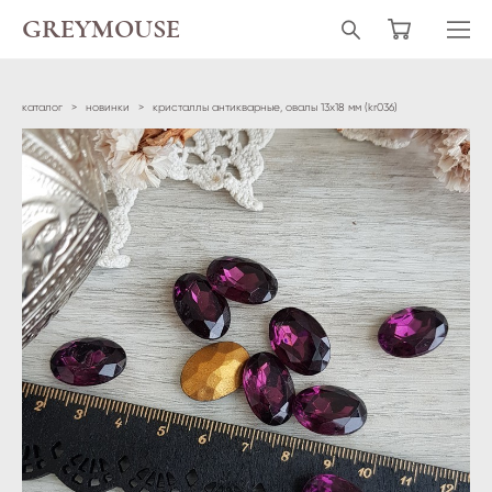
GREYMOUSE
каталог
>
новинки
>
кристаллы антикварные, овалы 13х18 мм (kr036)