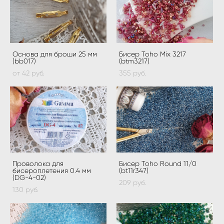
Основа для броши 25 мм
Бисер Toho Mix 3217
(bb017)
(btm3217)
от 42 pуб.
355 pуб.
Проволока для
Бисер Toho Round 11/0
бисероплетения 0.4 мм
(bt11r347)
(DG-4-02)
209 pуб.
130 pуб.