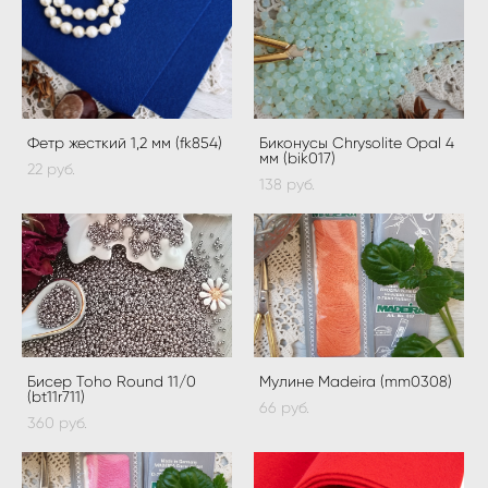
Фетр жесткий 1,2 мм (fk854)
Биконусы Chrysolite Opal 4
мм (bik017)
22 pуб.
138 pуб.
Бисер Toho Round 11/0
Мулине Madeira (mm0308)
(bt11r711)
66 pуб.
360 pуб.