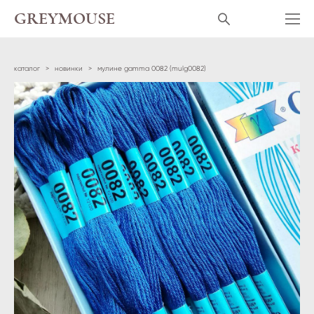
GREYMOUSE
каталог
>
новинки
>
мулине gamma 0082 (mulg0082)