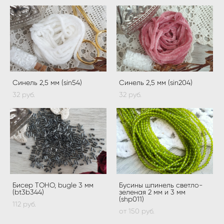
Синель 2,5 мм (sin54)
Синель 2,5 мм (sin204)
32 pуб.
32 pуб.
Бисер ТOHO, bugle 3 мм
Бусины шпинель светло-
(bt3b344)
зеленая 2 мм и 3 мм
(shp011)
112 pуб.
от 150 pуб.