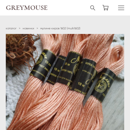
GREYMOUSE
каталог
>
новинки
>
мулине киров 1602 (mulk1602)