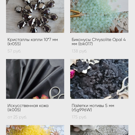
Кристаллы капли 10*7 мм
Биконусы Chrysolite Opal 4
(kr055)
мм (bik017)
57 pуб.
138 pуб.
Искусственная кожа
Пайетки мотивы 5 мм
(ik005)
(r5g996W)
от 25 pуб.
175 pуб.