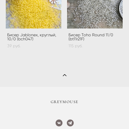
Бисер Jablonex, круглый,
Бисер Toho Round 11/0
10/0 (bch047)
(bt11r21F)
39 pуб.
115 pуб.
​GREYMOUSE