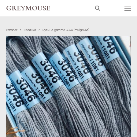
GREYMOUSE
каталог
>
новинки
>
мулине gamma 3046 (mulg3046)