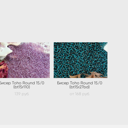
Бисер Toho Round 15/0
Бисер Toho Round 15/0
(bt15r110)
(bt15r27bd)
139 pуб.
от 168 pуб.