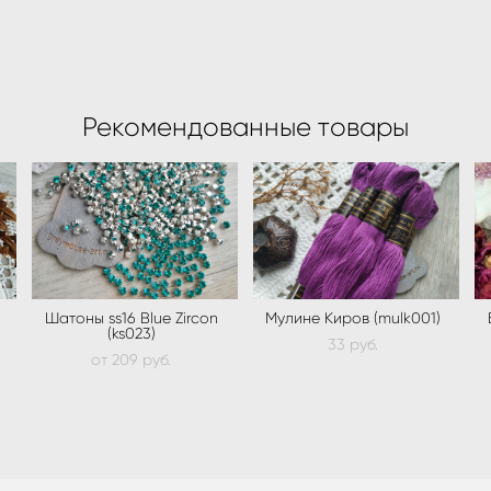
Рекомендованные товары
Шатоны ss16 Blue Zircon
Мулине Киров (mulk001)
(ks023)
33 pуб.
от 209 pуб.