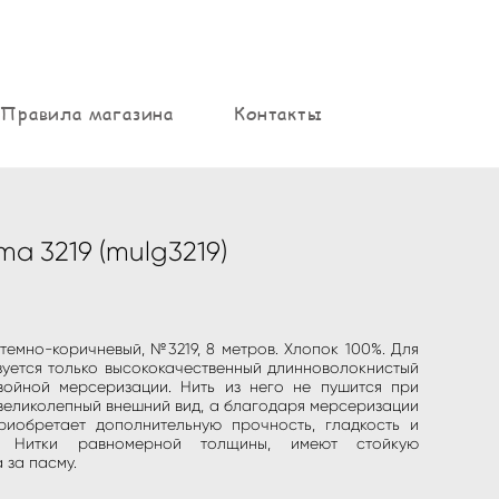
Правила магазина
Контакты
a 3219 (mulg3219)
емно-коричневый, №3219, 8 метров. Хлопок 100%. Для
зуется только высококачественный длинноволокнистый
войной мерсеризации. Нить из него не пушится при
великолепный внешний вид, а благодаря мерсеризации
иобретает дополнительную прочность, гладкость и
к. Нитки равномерной толщины, имеют стойкую
 за пасму.