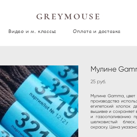
GREYMOUSE
Видео и м. классы
Оплата и доставка
Мулине Gamm
25 pуб.
Мулине Gamma, цвет т
производства исполь
египетский хлопок д
вышивке и сохраняет 
и газоопаливанию пр
шелковистый блес
окраску. Цена указана