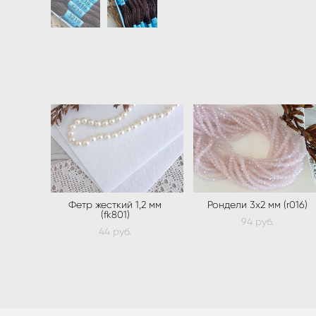
Фетр жесткий 1,2 мм
Рондели 3х2 мм (r016)
(fk801)
94 pуб.
44 pуб.