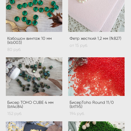
Кабошон винтаж 10 мм
Фетр жесткий 1,2 мм (fk827)
(kb003)
от 15 pуб.
80 pуб.
Бисер TOHO CUBE 4 мм
БисерToho Round 11/0
(bt4c84)
(bt11r5)
152 pуб.
194 pуб.