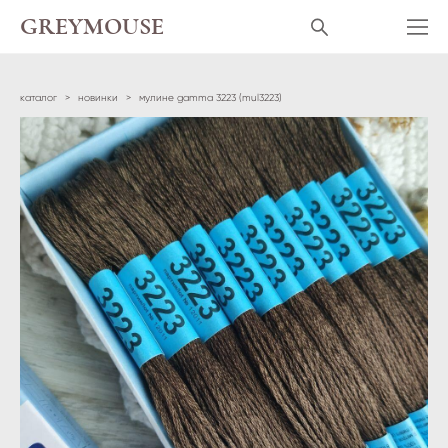
GREYMOUSE
каталог
>
новинки
>
мулине gamma 3223 (mul3223)