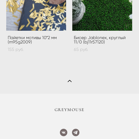
Пайетки мотивы 10*2 мм
Бисер Jablonex, круглый
(m95g2009)
11/0 (bj11r57120)
155 pуб.
65 pуб.
​GREYMOUSE