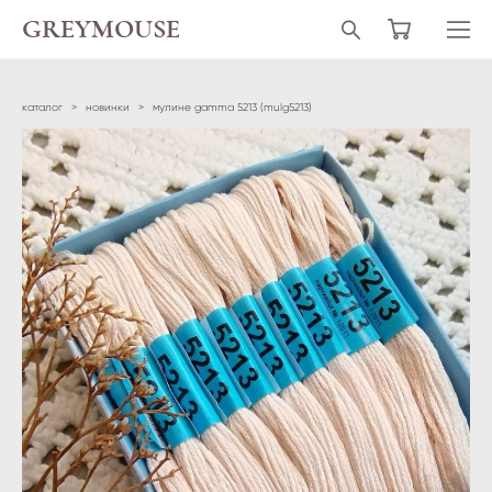
GREYMOUSE
каталог
>
новинки
>
мулине gamma 5213 (mulg5213)