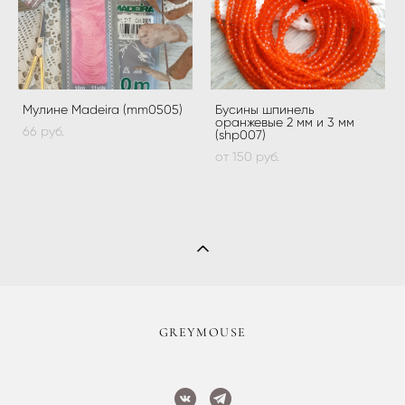
Мулине Madeira (mm0505)
Бусины шпинель
оранжевые 2 мм и 3 мм
66 pуб.
(shp007)
от 150 pуб.
​GREYMOUSE