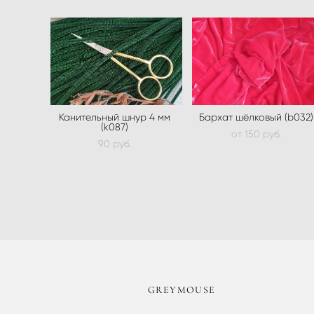
Канительный шнур 4 мм
Бархат шёлковый (b032)
(k087)
от 150 pуб.
90 pуб.
​GREYMOUSE