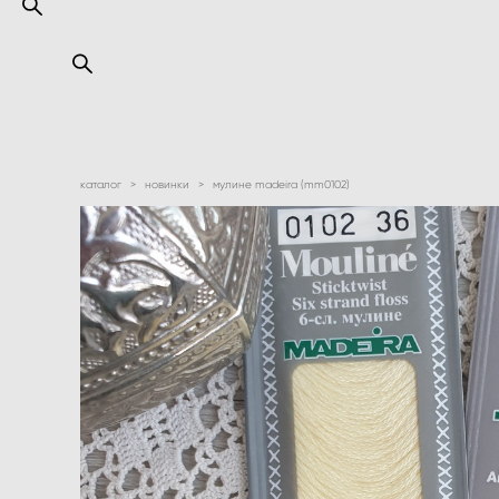
каталог
>
новинки
>
мулине madeira (mm0102)