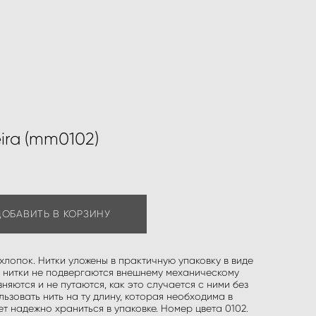
ira (mm0102)
ДОБАВИТЬ В КОРЗИНУ
хлопок. Нитки уложены в практичную упаковку в виде
е нитки не подвергаются внешнему механическому
зняются и не путаются, как это случается с ними без
ьзовать нить на ту длину, которая необходима в
ет надежно храниться в упаковке. Номер цвета 0102.