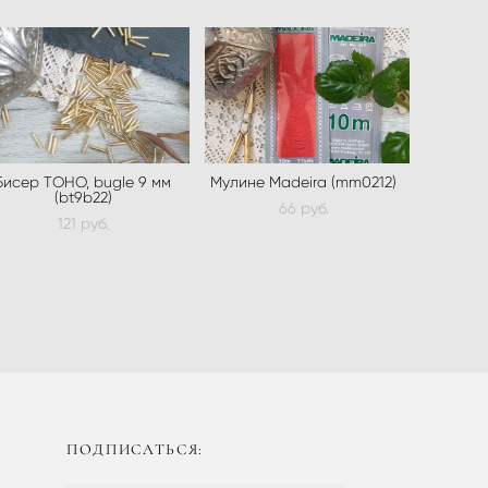
Бисер ТOHO, bugle 9 мм
Мулине Madeira (mm0212)
(bt9b22)
66 pуб.
121 pуб.
ПОДПИСАТЬСЯ: