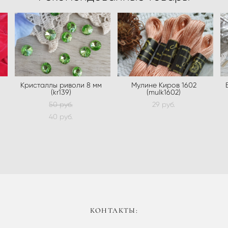
Кристаллы риволи 8 мм
Мулине Киров 1602
(kr139)
(mulk1602)
50 pуб.
29 pуб.
40 pуб.
КОНТАКТЫ: