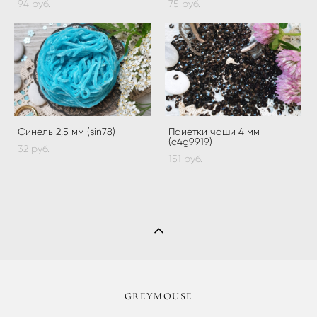
94 pуб.
75 pуб.
Синель 2,5 мм (sin78)
Пайетки чаши 4 мм
(c4g9919)
32 pуб.
151 pуб.
​GREYMOUSE