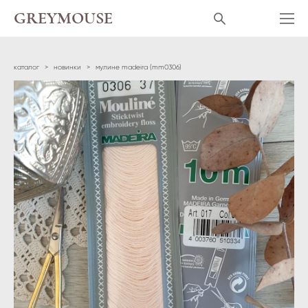
GREYMOUSE
каталог
>
новинки
>
мулине madeira (mm0306)