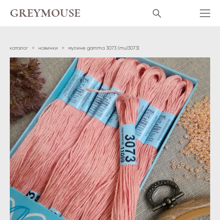
GREYMOUSE
каталог
>
новинки
>
мулине gamma 3073 (mul3073)