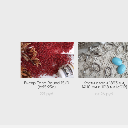
Бисер Toho Round 15/0
Касты овалы 18*13 мм,
(bt15r25d)
14*10 мм и 10*8 мм (c019)
221 pуб.
от 26 pуб.