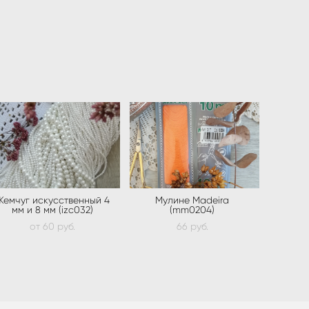
Жемчуг искусственный 4
Мулине Madeira
мм и 8 мм (izc032)
(mm0204)
от 60 pуб.
66 pуб.