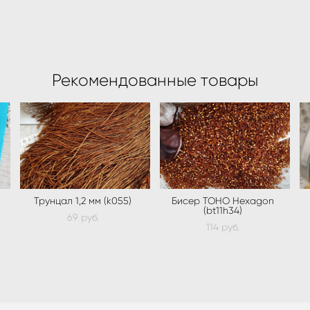
Рекомендованные товары
Трунцал 1,2 мм (k055)
Бисер TOHO Hexagon
(bt11h34)
69 pуб.
114 pуб.