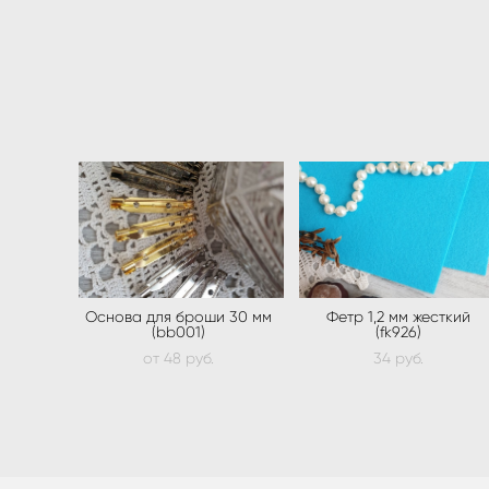
Основа для броши 30 мм
Фетр 1,2 мм жесткий
(bb001)
(fk926)
от 48 pуб.
34 pуб.