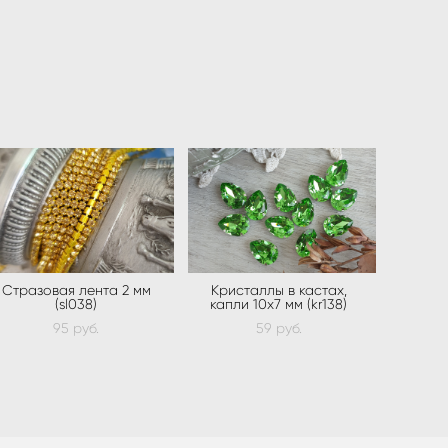
Стразовая лента 2 мм
Кристаллы в кастах,
(sl038)
капли 10х7 мм (kr138)
95 pуб.
59 pуб.