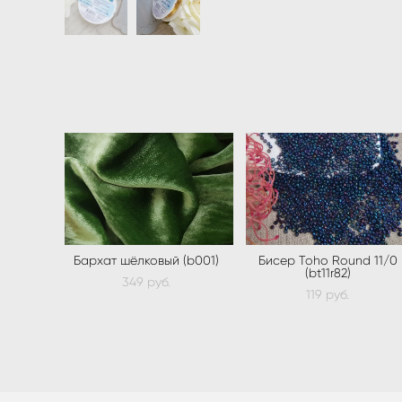
Бархат шёлковый (b001)
Бисер Toho Round 11/0
(bt11r82)
349 pуб.
119 pуб.