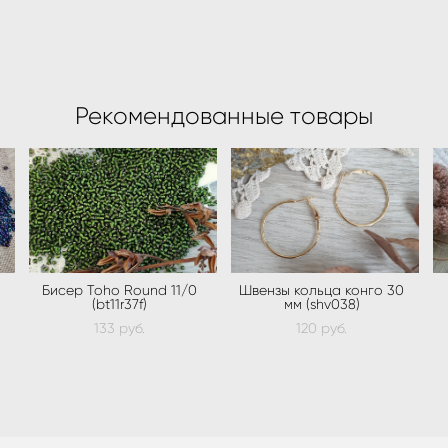
Рекомендованные товары
Бисер Toho Round 11/0
Швензы кольца конго 30
(bt11r37f)
мм (shv038)
133 pуб.
120 pуб.