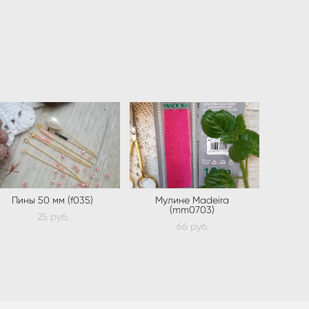
Пины 50 мм (f035)
Мулине Madeira
(mm0703)
25 pуб.
66 pуб.