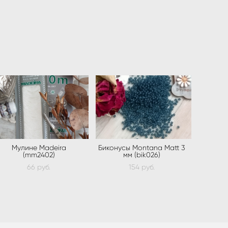
Мулине Madeira
Биконусы Montana Matt 3
(mm2402)
мм (bik026)
66 pуб.
154 pуб.