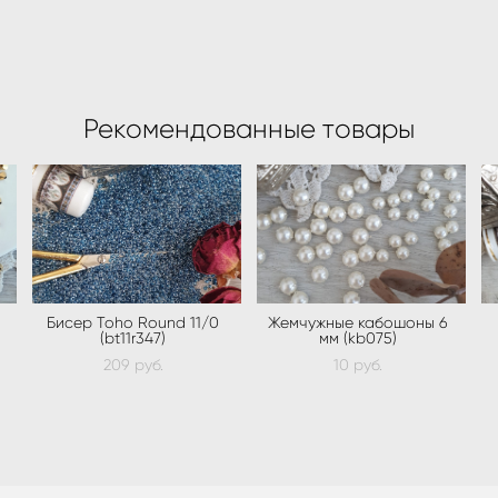
Рекомендованные товары
Бисер Toho Round 11/0
Жемчужные кабошоны 6
(bt11r347)
мм (kb075)
209 pуб.
10 pуб.