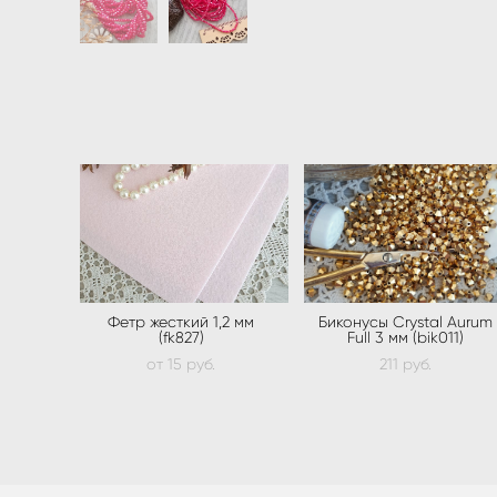
Фетр жесткий 1,2 мм
Биконусы Crystal Aurum
(fk827)
Full 3 мм (bik011)
от 15 pуб.
211 pуб.