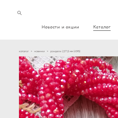
Новости и акции
Каталог
каталог
>
новинки
>
рондели 2,5*1,5 мм (r095)