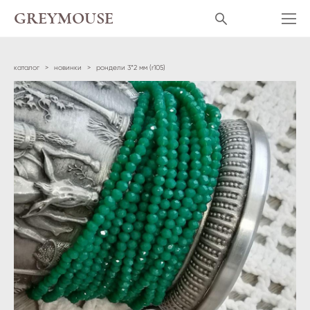
GREYMOUSE
каталог
>
новинки
>
рондели 3*2 мм (r105)