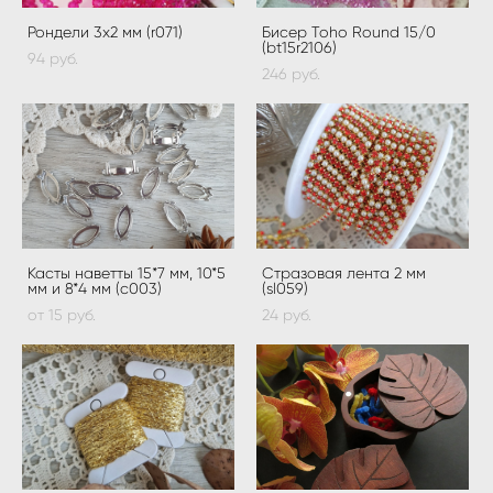
Рондели 3х2 мм (r071)
Бисер Toho Round 15/0
(bt15r2106)
94 pуб.
246 pуб.
Касты наветты 15*7 мм, 10*5
Стразовая лента 2 мм
мм и 8*4 мм (c003)
(sl059)
от 15 pуб.
24 pуб.