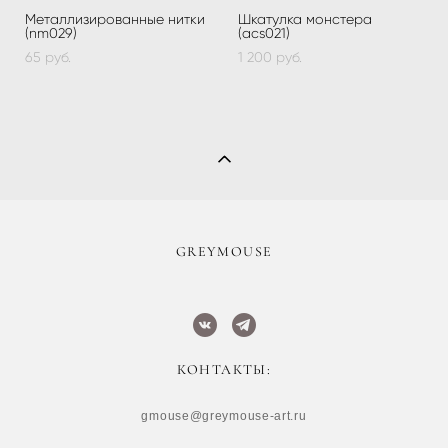
Металлизированные нитки
Шкатулка монстера
(nm029)
(acs021)
65 pуб.
1 200 pуб.
​GREYMOUSE
КОНТАКТЫ:
gmouse@greymouse-art.ru