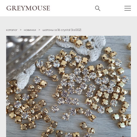
GREYMOUSE
каталог
>
новинки
>
шатоны ss16 crystal (ks002)