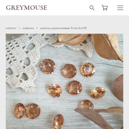
GREYMOUSE
каталог
>
новинки
>
шатоны циркониевые 10 мм (kc011)