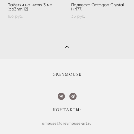
Пайетки на нитях 3 мм
Подвеска Octagon Crystal
(bp3nm.12)
(kr177)
166 pуб.
35 pуб.
​GREYMOUSE
КОНТАКТЫ:
gmouse@greymouse-art.ru