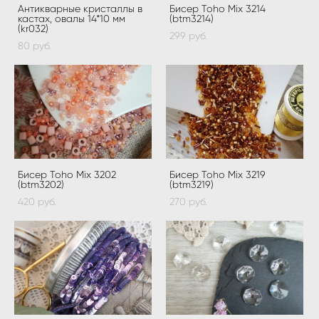
Антикварные кристаллы в
Бисер Toho Mix 3214
кастах, овалы 14*10 мм
(btm3214)
(kr032)
299 pуб.
80 pуб.
Бисер Toho Mix 3202
Бисер Toho Mix 3219
(btm3202)
(btm3219)
420 pуб.
270 pуб.