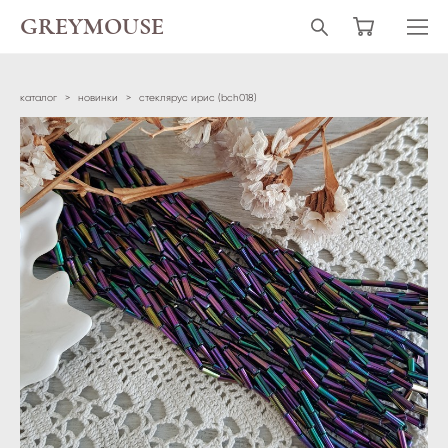
GREYMOUSE
каталог
>
новинки
>
стеклярус ирис (bch018)