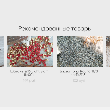
Рекомендованные товары
Шатоны ss16 Light Siam
Бисер Toho Round 11/0
(ks001)
(bt11r2115)
149 pуб.
102 pуб.