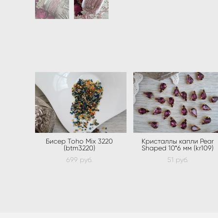
Бисер Toho Mix 3220
Кристаллы капли Pear
(btm3220)
Shaped 10*6 мм (kr109)
699 pуб.
51 pуб.