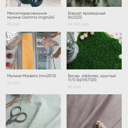
Металлизированное
Бархат мраморный
мулине Gamma (mgm24)
(bс023)
84 pуб.
от 100 pуб.
Мулине Madeira (mm2513)
Бисер Jablonex, круглый
11/0 (bj11r57120)
66 pуб.
65 pуб.