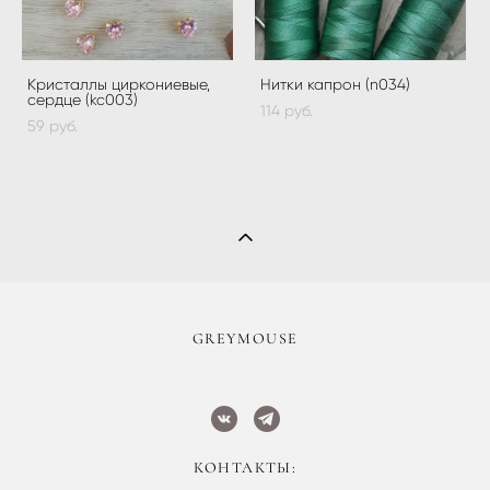
Кристаллы циркониевые,
Нитки капрон (n034)
сердце (kc003)
114 pуб.
59 pуб.
​GREYMOUSE
КОНТАКТЫ: