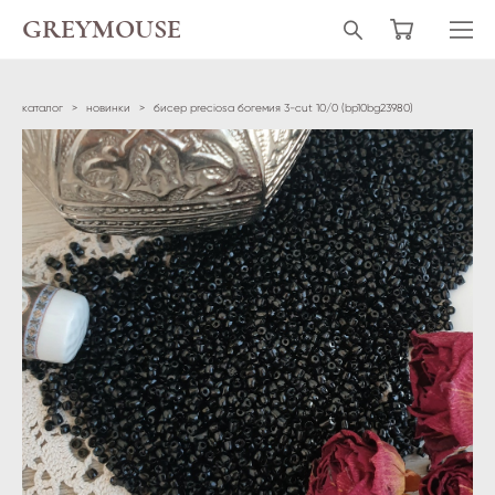
GREYMOUSE
каталог
>
новинки
>
бисер preciosa богемия 3-cut 10/0 (bp10bg23980)