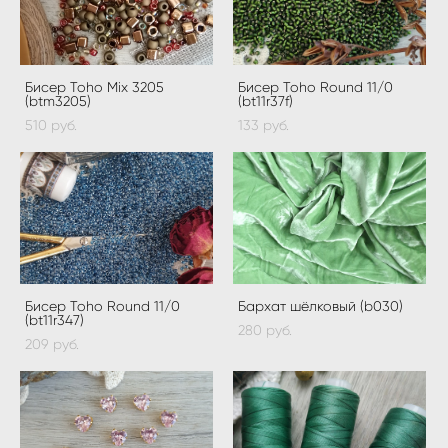
Бисер Toho Mix 3205
Бисер Toho Round 11/0
(btm3205)
(bt11r37f)
510 pуб.
133 pуб.
Бисер Toho Round 11/0
Бархат шёлковый (b030)
(bt11r347)
280 pуб.
209 pуб.