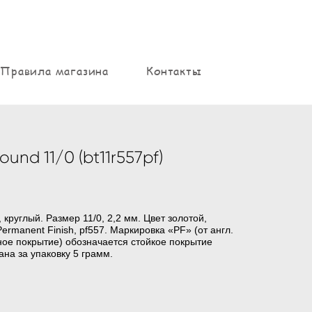
Правила магазина
Контакты
und 11/0 (bt11r557pf)
 круглый. Р
азмер 11/0,
2,2 мм. Цвет золотой,
ermanent Finish,
pf
557. Маркировка «PF» (от англ.
чное покрытие) обозначается стойкое покрытие
ана за упаковку 5 грамм.