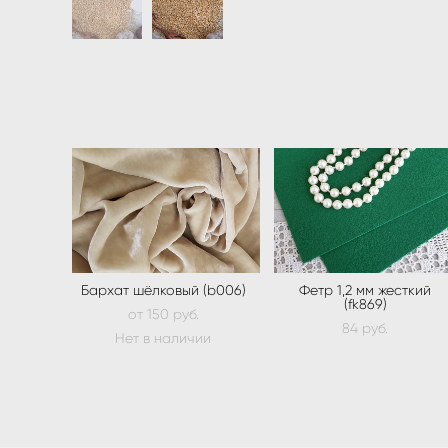
Бархат шёлковый (b006)
Фетр 1,2 мм жесткий
(fk869)
от 150 pуб.
84 pуб.
Нет в наличии