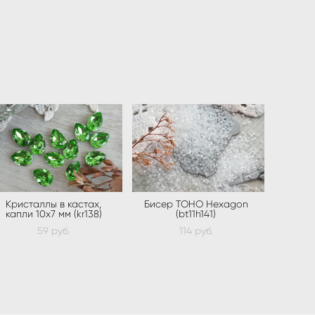
Кристаллы в кастах,
Бисер TOHO Hexagon
капли 10х7 мм (kr138)
(bt11h141)
59 pуб.
114 pуб.