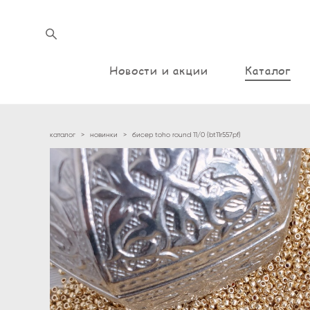
Новости и акции
Каталог
каталог
>
новинки
>
бисер toho round 11/0 (bt11r557pf)