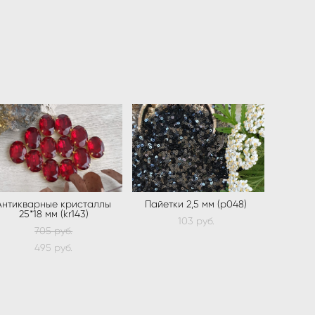
Антикварные кристаллы
Пайетки 2,5 мм (p048)
25*18 мм (kr143)
103 pуб.
705 pуб.
495 pуб.