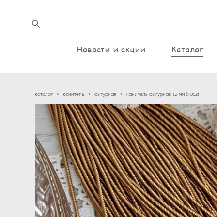
Новости и акции
Каталог
каталог
>
канитель
>
фигурная
>
канитель фигурная 1,2 мм (k052)