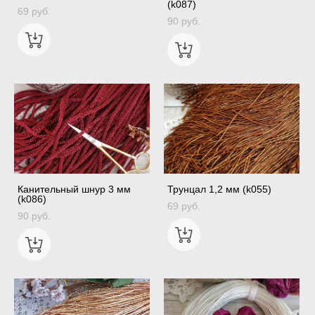
(k087)
69 pуб.
90 pуб.
Канительный шнур 3 мм
Трунцал 1,2 мм (k055)
(k086)
69 pуб.
90 pуб.