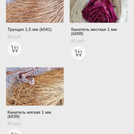
Трунцал 1,5 мм (k041)
Канитель жесткая 1 мм
(k008)
69 pуб.
81 pуб.
Канитель мягкая 1 мм
(k039)
69 pуб.