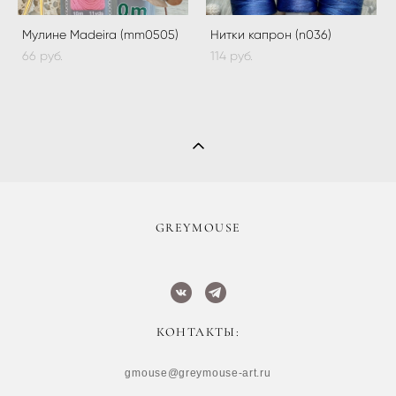
Мулине Madeira (mm0505)
Нитки капрон (n036)
66 pуб.
114 pуб.
​GREYMOUSE
КОНТАКТЫ:
gmouse@greymouse-art.ru