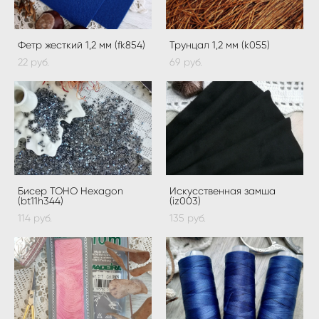
Фетр жесткий 1,2 мм (fk854)
Трунцал 1,2 мм (k055)
22 pуб.
69 pуб.
Бисер TOHO Hexagon
Искусственная замша
(bt11h344)
(iz003)
114 pуб.
135 pуб.