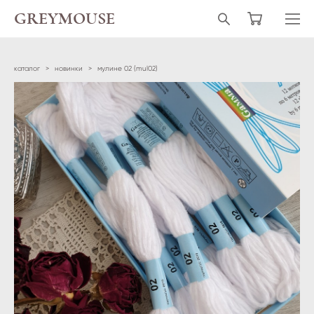
GREYMOUSE
каталог
>
новинки
>
мулине 02 (mul02)