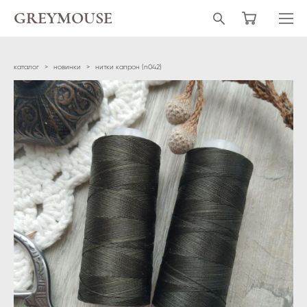
GREYMOUSE
каталог
>
новинки
>
нитки капрон (n042)