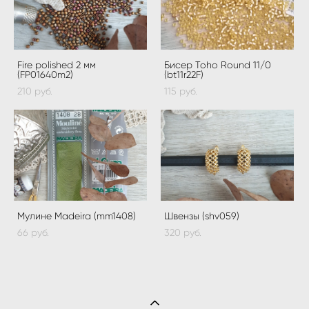
Fire polished 2 мм
Бисер Toho Round 11/0
(FP01640m2)
(bt11r22F)
210 pуб.
115 pуб.
Мулине Madeira (mm1408)
Швензы (shv059)
66 pуб.
320 pуб.