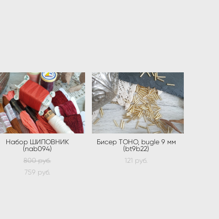
Набор ШИПОВНИК
Бисер ТOHO, bugle 9 мм
(nab094)
(bt9b22)
800 pуб.
121 pуб.
759 pуб.