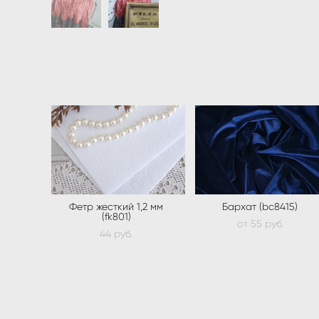
Фетр жесткий 1,2 мм
Бархат (bc8415)
(fk801)
от 55 pуб.
44 pуб.