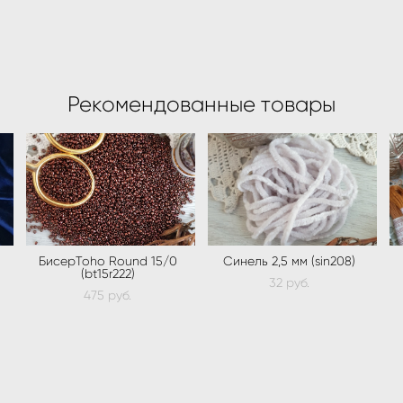
Рекомендованные товары
БисерToho Round 15/0
Синель 2,5 мм (sin208)
(bt15r222)
32 pуб.
475 pуб.