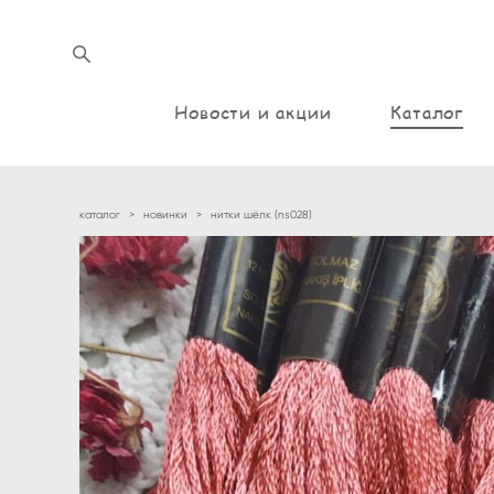
Новости и акции
Каталог
каталог
>
новинки
>
нитки шёлк (ns028)