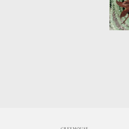
​GREYMOUSE