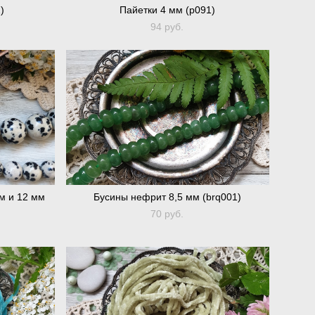
)
Пайетки 4 мм (p091)
94 pуб.
м и 12 мм
Бусины нефрит 8,5 мм (brq001)
70 pуб.