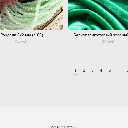
Рондели 3х2 мм (r106)
Бархат трикотажный зеленый
94 pуб.
80 pуб.
...
1
2
3
4
5
КОНТАКТЫ: