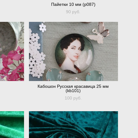
)
Пайетки 10 мм (p087)
90 pуб.
)
Кабошон Русская красавица 25 мм
(kb101)
100 pуб.