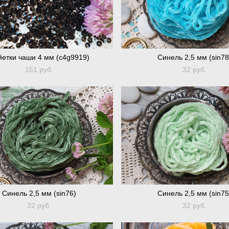
етки чаши 4 мм (c4g9919)
Синель 2,5 мм (sin78
151 pуб.
32 pуб.
Синель 2,5 мм (sin76)
Синель 2,5 мм (sin75
32 pуб.
32 pуб.