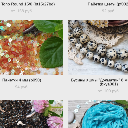
 Toho Round 15/0 (bt15r27bd)
Пайетки цветы (pf092
от 168 pуб.
92 pуб.
Пайетки 4 мм (p090)
Бусины яшмы "Долматин" 8 м
(bkya001)
94 pуб.
от 100 pуб.