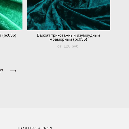
 (bc036)
Бархат трикотажный изумрудный
мраморный (bc035)
от 120 pуб.
27
ПОДПИСАТЬСЯ: